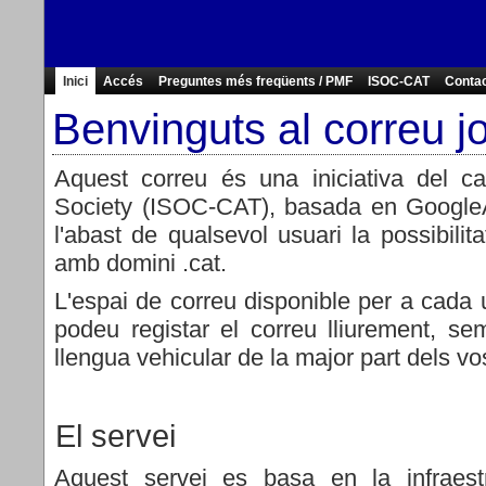
Inici
Accés
Preguntes més freqüents / PMF
ISOC-CAT
Conta
Benvinguts al correu j
Aquest correu és una iniciativa del
ca
Society (ISOC-CAT)
, basada en GoogleA
l'abast de qualsevol usuari la possibilita
amb domini
.cat
.
L'espai de correu disponible per a cada
podeu registar el correu lliurement, se
llengua vehicular de la major part dels vo
El servei
Aquest servei es basa en la
infraes